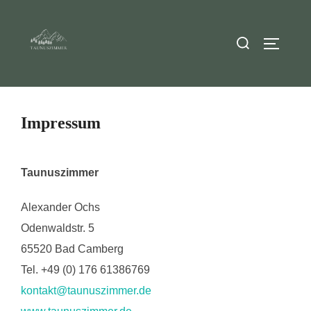
Zum
Inhalt
Suchen
SEITEN
springen
nach:
Impressum
Taunuszimmer
Alexander Ochs
Odenwaldstr. 5
65520 Bad Camberg
Tel. +49 (0) 176 61386769
kontakt@taunuszimmer.de